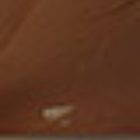
Les prothèses mammaires
Les prothèses mammaires
ont toujours été source
d’interrogations sinon de fantasmes depuis leur
développement dans les années 1960.
Que doit-on penser des prothèses mammaires
aujourd’hui, de leur qualité et de leur sécurité ?
Il est
crucial de se renseigner
et de considérer les
risques et les bénéfices avant de prendre une
décision éclairée.
Sommaire