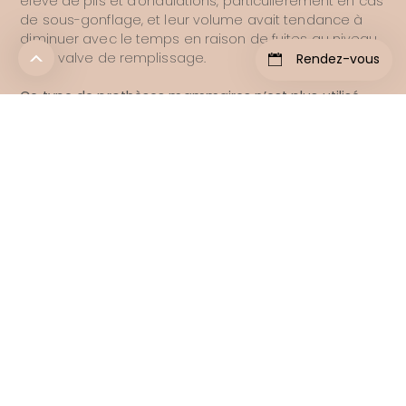
élevé de plis et d’ondulations, particulièrement en cas
de sous-gonflage, et leur volume avait tendance à
diminuer avec le temps en raison de fuites au niveau
de la valve de remplissage.
Rendez-vous
Ce type de prothèses mammaires n’est plus utilisé.
04. La durée de vie des prothèses
mammaires
Les prothèses mammaires ont
une durée de vie
limitée.
En effet, comme tout matériaux, elles sont