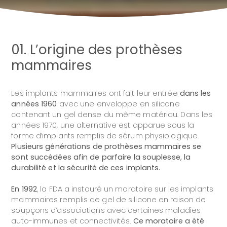
L’origine des prothèses mammaires
Nombre de pose de prothèses mammaires en
France
01. L’origine des prothèses
Composition et formes des prothèses
mammaires
mammaires
Les prothèses mammaires rondes et
anatomiques
Les implants mammaires ont fait leur entrée
dans les
Le remplissage des prothèses mammaires
années 1960
avec une enveloppe en silicone
contenant un gel dense du même matériau. Dans les
La durée de vie des prothèses mammaires
années 1970, une alternative est apparue sous la
Les risques liés aux prothèses mammaires
forme d’implants remplis de sérum physiologique.
La coque péri prothétique (contracture
Plusieurs générations de prothèses mammaires se
capsulaire)
sont succédées afin de parfaire la souplesse, la
durabilité et la sécurité de ces implants.
Le risque de cancer du sein
Questions / Réponses
En 1992
, la FDA a instauré un moratoire sur les implants
mammaires remplis de gel de silicone en raison de
soupçons d’associations avec certaines maladies
auto-immunes et connectivités.
Ce moratoire a été